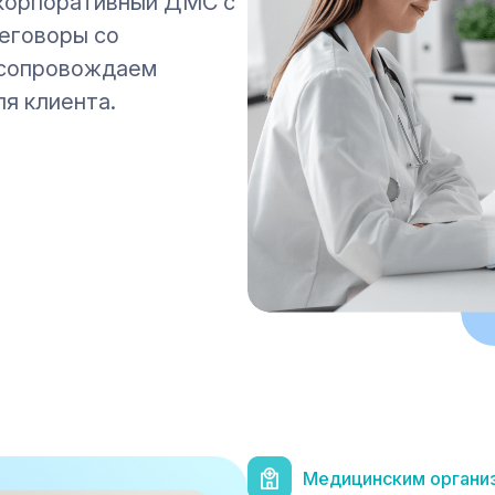
 корпоративный ДМС с
еговоры со
и сопровождаем
ля клиента.
Медицинским органи