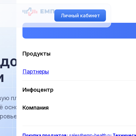
Личный кабинет
Продукты
доровья,
и
Партнеры
Инфоцентр
вую платформу,
ё основе мы
Компания
ровье.
Покупка продуктов:
sales@emp-health.ru
Техничес