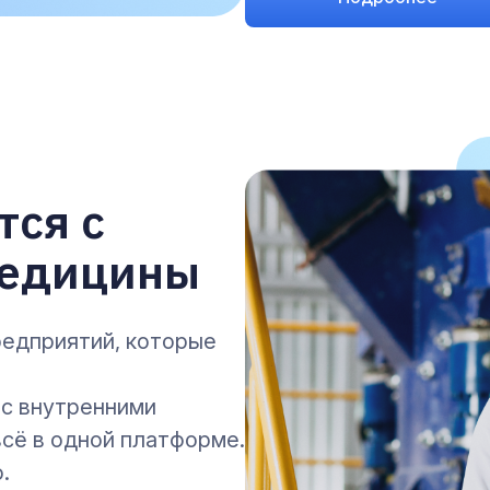
тся с
едицины
едприятий, которые
с внутренними
всё в одной платформе.
.