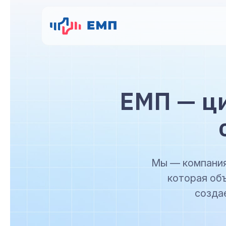
ЕМП — ц
Мы — компания
которая об
созда