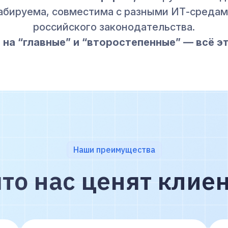
абируема, совместима с разными ИТ-средам
российского законодательства.
на “главные” и “второстепенные” — всё э
Наши преимущества
что нас ценят клие