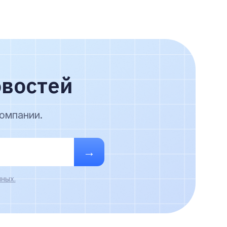
овостей
омпании.
→
ных.