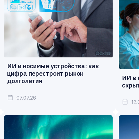
ИИ и носимые устройства: как
цифра перестроит рынок
ИИ в 
долголетия
скрыт
07.07.26
12.