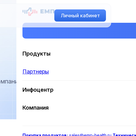
Личный кабинет
Продукты
Партнеры
омпании,
Инфоцентр
Компания
Покупка продуктов:
sales@emp-health.ru
Техничес