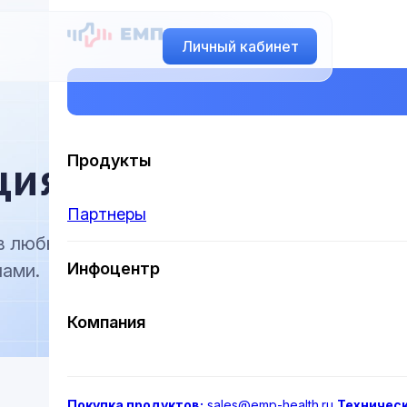
Личный кабинет
ция
Продукты
Партнеры
 в любых
Инфоцентр
нами.
Компания
Покупка продуктов:
sales@emp-health.ru
Техничес