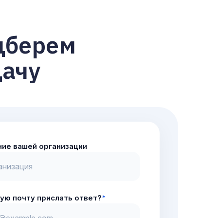
дберем
дачу
ние вашей организации
кую почту прислать ответ?
*