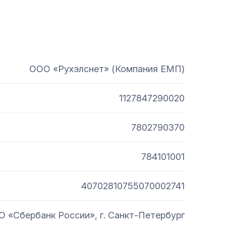
ООО «Рухэлснет» (Компания ЕМП)
1127847290020
7802790370
784101001
40702810755070002741
 «Сбербанк России», г. Санкт-Петербург