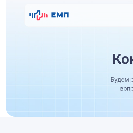
Ко
Будем р
вопр