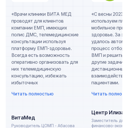
«Врачи клиники ВИТА МЕД
«С весны 2023 г
проводят для клиентов
используем пла
компании ЕМП, имеющих
мобильное при
полис ДМС, телемедицинские
здоровье. За эт
консультации используя
удалось автома
платформу ЕМП-здоровье.
процесс отбора
Всегда есть возможность
ВМП и решить н
оперативно организовать для
другие задачи, 
них телемедицинскую
дистанционным
консультацию, избежать
взаимодействие
избыточных
пациентами.
Читать полностью
Читать полнос
Центр Илизар
ВитаМед
Заместитель дир
Руководитель ЦОМП - Абасова
финансово-эконо