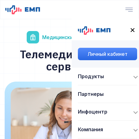
✕
Медицинским организациям
Телемедицинские
Личный кабинет
сервисы
Продукты
Партнеры
Инфоцентр
Компания