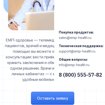
Покупка продуктов:
sales@emp-health.ru
ЕМП-здоровье — телемедицинская платформа для
пациентов, врачей и медицинских организаций. С её
Техническая поддержка:
помощью вы можете организовать онлайн-
support@emp-health.ru
консультации: вести приём, оформлять документы,
Общие вопросы:
хранить заключения и обмениваться данными — в
info@emp-health.ru
одном решении. Врачи и пациенты работают в
8 (800) 555-57-82
личных кабинетах — с компьютера или через
удобные мобильные приложения.
Оставить заявку