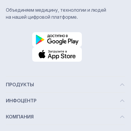
Объединяем медицину, технологии и людей
на нашей цифровой платформе.
ПРОДУКТЫ
ДМС для компании
ИНФОЦЕНТР
Телемедицинские сервисы
Новости
КОМПАНИЯ
Промышленная медицина
Академия здоровья
О нас