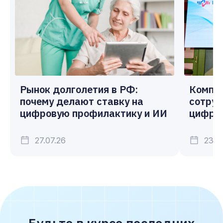
Рынок долголетия в РФ:
Компа
почему делают ставку на
сотруд
цифровую профилактику и ИИ
цифро
27.07.26
23.0
Будьте в курсе последних