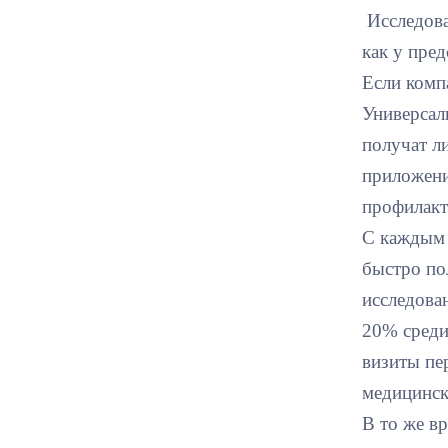
Исследова
как у пре
Если комп
Универсал
получат л
приложени
профилакт
С каждым 
быстро по
исследова
20% среди
визиты пе
медицинск
В то же в