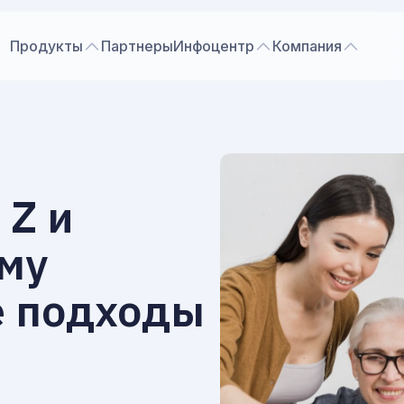
Продукты
Партнеры
Инфоцентр
Компания
 Z и
ему
е подходы