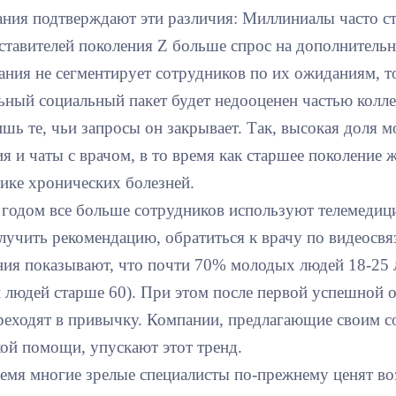
ния подтверждают эти различия: Миллиниалы часто ста
дставителей поколения Z больше спрос на дополнитель
ания не сегментирует сотрудников по их ожиданиям, т
ьный социальный пакет будет недооценен частью колле
ишь те, чьи запросы он закрывает. Так, высокая доля 
я и чаты с врачом, в то время как старшее поколение 
ике хронических болезней.
годом все больше сотрудников используют телемедиц
лучить рекомендацию, обратиться к врачу по видеосвя
ния показывают, что почти 70% молодых людей 18-25 л
 людей старше 60). При этом после первой успешной о
реходят в привычку. Компании, предлагающие своим с
ой помощи, упускают этот тренд.
ремя многие зрелые специалисты по-прежнему ценят в