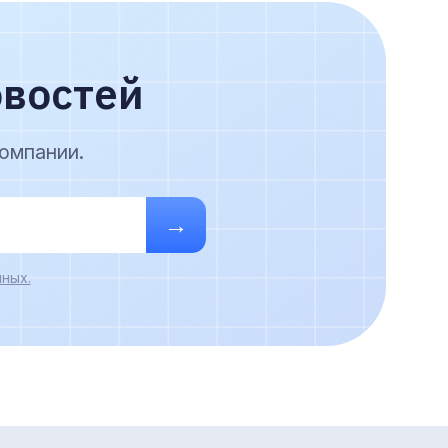
овостей
омпании.
→
ных.