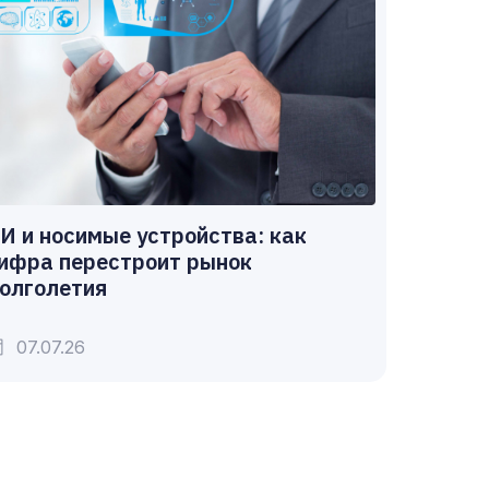
И и носимые устройства: как
ифра перестроит рынок
олголетия
07.07.26