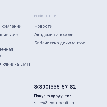
Ы
ИНФОЦЕНТР
 компании
Новости
ицинские
Академия здоровья
Библиотека документов
енная
а
я клиника ЕМП
8(800)555-57-82
Я
Покупка продуктов:
sales@emp-health.ru
ы