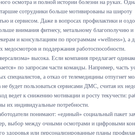
ного осмотра и полной истории болезни на руках. Одн
старшие сотрудники больше мотивированы на широту
тью и сервисом. Даже в вопросах профилактики и оздо
ольше внимания фитнесу, метальному благополучию и
екерам и консультациям по программам «wellness»), а 
х медосмотров и поддержания работоспособности.
версализма» высока. Если компания предлагает одинак
ается» по запросам части команды. Например, часть у
ых специалистов, а отказ от телемедицины отпугнет м
а не будет пользоваться сервисами ДМС, считая их не
ход ведет к снижению мотивации и росту текучести: р
ны их индивидуальные потребности.
аботодатели понимают: «единый» социальный пакет з
р, выбор между очными осмотрами и цифровыми кон
го здоровья или персонализированные планы профил