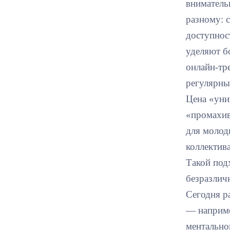
вниматель
разному: 
доступнос
уделяют б
онлайн-тр
регулярны
Цена «уни
«промахив
для молод
коллектив
Такой под
безразлич
Сегодня р
— наприме
ментально