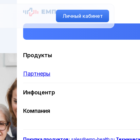
Личный кабинет
Продукты
Партнеры
Инфоцентр
Компания
Покупка продуктов:
sales@emp-health.ru
Техничес