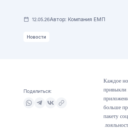
Автор: Компания ЕМП
12.05.26
Новости
Каждое но
привыкли 
Поделиться:
приложени
больше пр
пакету соц
лояльност