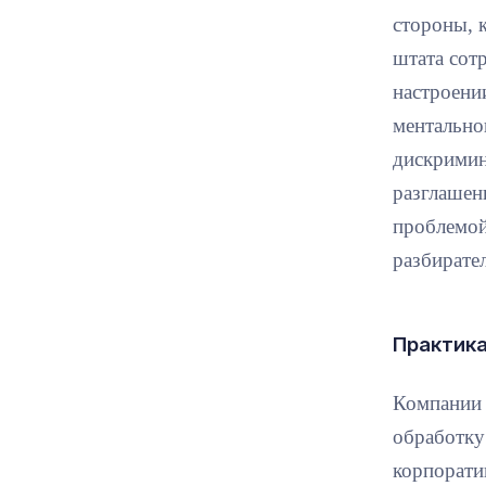
стороны, 
штата сот
настроени
ментально
дискримин
разглашен
проблемой
разбирател
Практика
Компании 
обработку
корпорати