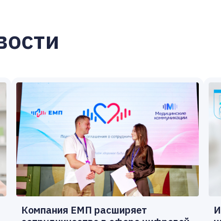
вости
Компания ЕМП расширяет
И