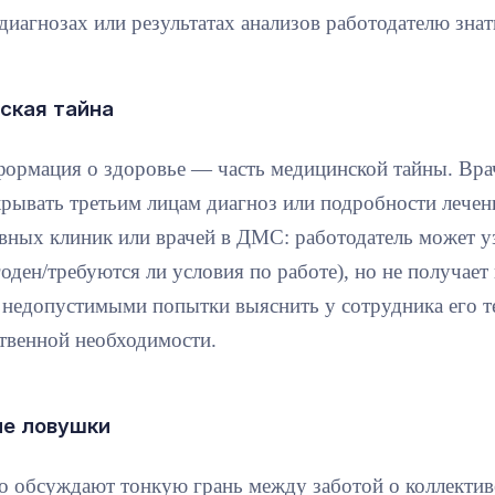
 диагнозах или результатах анализов работодателю зна
ская тайна
ормация о здоровье — часть медицинской тайны. Врач
рывать третьим лицам диагноз или подробности лечения
вных клиник или врачей в ДМС: работодатель может уз
годен/требуются ли условия по работе), но не получае
 недопустимыми попытки выяснить у сотрудника его т
твенной необходимости.
ие ловушки
о обсуждают тонкую грань между заботой о коллектив