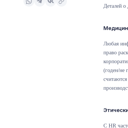
Деталей о
Медицин
Любая инф
право раск
корпорати
(годен/не 
считаются
производс
Этическ
С HR част