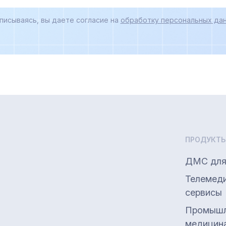
писываясь, вы даете согласие на
обработку персональных дан
ПРОДУКТ
ДМС для
Телемед
сервисы
Промышл
медицин