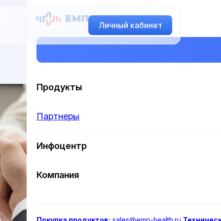
Личный кабинет
Продукты
Партнеры
Инфоцентр
Компания
Покупка продуктов:
sales@emp-health.ru
Техничес