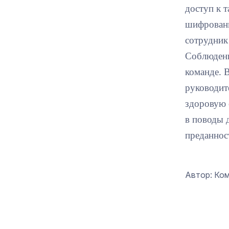
доступ к 
шифровани
сотрудник
Соблюдени
команде. 
руководит
здоровую 
в поводы 
преданнос
Автор: Ко