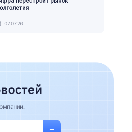
ифра перестроит рынок
олголетия
07.07.26
овостей
омпании.
→