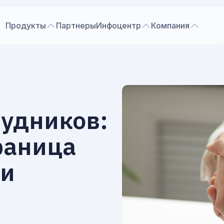
Продукты
Партнеры
Инфоцентр
Компания
удников:
раница
ти