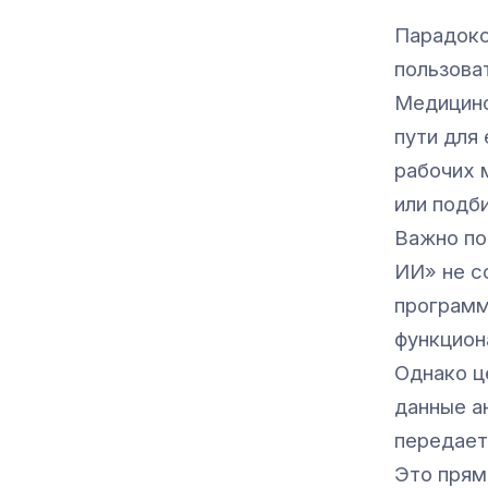
Парадокс
пользова
Медицинс
пути для
рабочих 
или подб
Важно по
ИИ» не с
программ
функцион
Однако ц
данные а
передает
Это прям