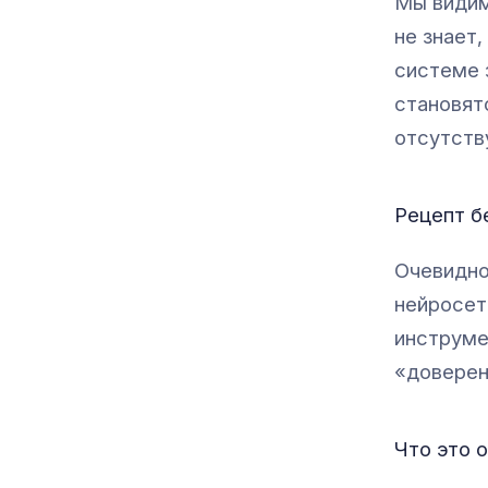
Мы видим
не знает,
системе 
становят
отсутств
Рецепт б
Очевидно
нейросет
инструме
«доверен
Что это 