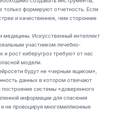
еобходимо создавать инструменты,
е только формируют отчетность. Если
стрее и качественнее, чем сторонние
и медицины. Искусственный интеллект
реальным участником лечебно-
 и рост киберугроз требуют от нас
опасной модели.
нейросети будут не «черным ящиком»,
нность данных в котором отвечают
ко построение системы «доверенного
пленной информации для спасения
й и не провоцируя многомиллионные