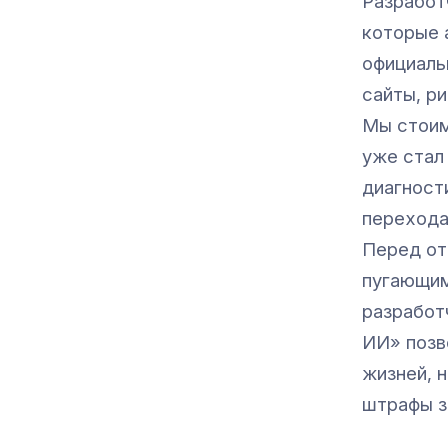
Разработ
которые 
официаль
сайты, ри
Мы стоим
уже стал
диагност
перехода
Перед от
пугающим
разработ
ИИ» позв
жизней, 
штрафы з