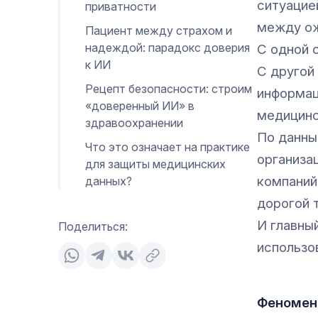
ситуацие
приватности
между ож
Пациент между страхом и
надеждой: парадокс доверия
С одной 
к ИИ
С другой
Рецепт безопасности: строим
информац
«доверенный ИИ» в
медицинс
здравоохранении
По данны
Что это означает на практике
организа
для защиты медицинских
компаний
данных?
дорогой 
И главны
Поделиться:
использо
Феномен 