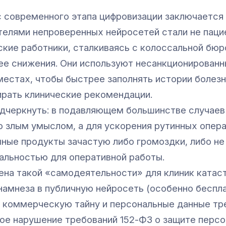
 современного этапа цифровизации заключается 
телями непроверенных нейросетей стали не пацие
кие работники, сталкиваясь с колоссальной бюр
 ее снижения. Они используют несанкционирован
местах, чтобы быстрее заполнять истории болез
ирать клинические рекомендации.
дчеркнуть: в подавляющем большинстве случаев
о злым умыслом, а для ускорения рутинных опе
ные продукты зачастую либо громоздки, либо н
альностью для оперативной работы.
ена такой «самодеятельности» для клиник катаст
намнеза в публичную нейросеть (особенно беспл
 коммерческую тайну и персональные данные тр
ое нарушение требований 152-ФЗ о защите перс