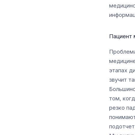
медицинс
информац
Пациент 
Проблема
медицине
этапах д
звучит т
Большинс
том, ког
резко па
понимают
подотчет