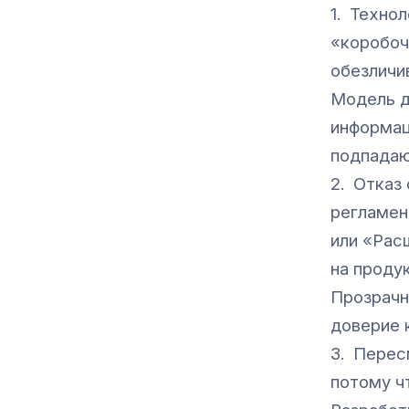
1. Техно
«коробоч
обезличи
Модель д
информац
подпадаю
2. Отказ
регламен
или «Рас
на проду
Прозрачн
доверие 
3. Перес
потому ч